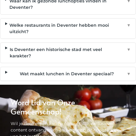
Waar kan ik gezonde lunchopties vinden in
▼
Deventer?
Welke restaurants in Deventer hebben mooi
▼
uitzicht?
Is Deventer een historische stad met veel
▼
karakter?
Wat maakt lunchen in Deventer speciaal?
▼
Word Lid van Onze
Gemeenschap!
Wil je deelnemen aan de conversatie, exclusieve
content ontvangen en als eerste op de hoogte zijn