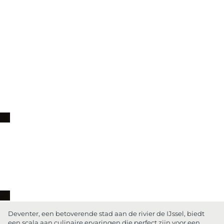
Deventer, een betoverende stad aan de rivier de IJssel, biedt
een scala aan culinaire ervaringen die perfect zijn voor een