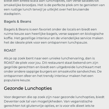
biedt een breed scala aan lunchopties, van verse salades tot
smakelijke broodjes. Het is de perfecte plek om te genieten van
een rustige lunch terwijl je uitkijkt over het bruisende
stadsplein.
Bagels & Beans
Bagels & Beans is een favoriet onder de locals en biedt een
ruime keuze aan heerlijke bagels, verse sappen en biologische
koffie. Het gezellige interieur en de vriendelijke service maken
het de ideale plek voor een ontspannen lunchpauze.
ROAST
Als je op zoek bent naar een unieke lunchervaring, dan is
ROAST de plek voor jou. Dit restaurant staat bekend om zijn
gegrilde gerechten en biedt een uitgebreide lunchkaart met
onder andere sappige burgers en smaakvolle sandwiches. De
ontspannen sfeer en het trendy interieur maken het een
populaire keuze.
Gezonde Lunchopties
Voor degenen die op zoek zijn naar gezonde lunchopties, biedt
Deventer ook tal van mogelijkheden. Van veganistische
gerechten tot glutenvrije opties, er is voor elk dieet iets te