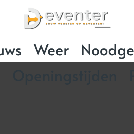
uws
Weer
Noodge
n
Openingstijden