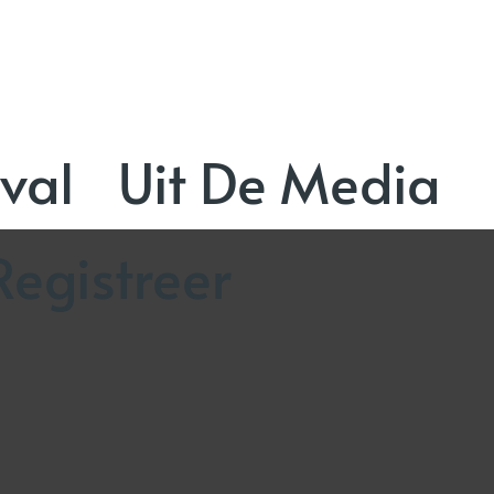
val
Uit De Media
Registreer