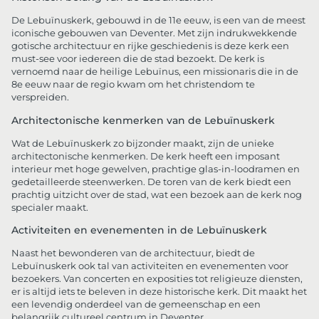
De Lebuïnuskerk, gebouwd in de 11e eeuw, is een van de meest
iconische gebouwen van Deventer. Met zijn indrukwekkende
gotische architectuur en rijke geschiedenis is deze kerk een
must-see voor iedereen die de stad bezoekt. De kerk is
vernoemd naar de heilige Lebuïnus, een missionaris die in de
8e eeuw naar de regio kwam om het christendom te
verspreiden.
Architectonische kenmerken van de Lebuïnuskerk
Wat de Lebuïnuskerk zo bijzonder maakt, zijn de unieke
architectonische kenmerken. De kerk heeft een imposant
interieur met hoge gewelven, prachtige glas-in-loodramen en
gedetailleerde steenwerken. De toren van de kerk biedt een
prachtig uitzicht over de stad, wat een bezoek aan de kerk nog
specialer maakt.
Activiteiten en evenementen in de Lebuïnuskerk
Naast het bewonderen van de architectuur, biedt de
Lebuïnuskerk ook tal van activiteiten en evenementen voor
bezoekers. Van concerten en exposities tot religieuze diensten,
er is altijd iets te beleven in deze historische kerk. Dit maakt het
een levendig onderdeel van de gemeenschap en een
belangrijk cultureel centrum in Deventer.