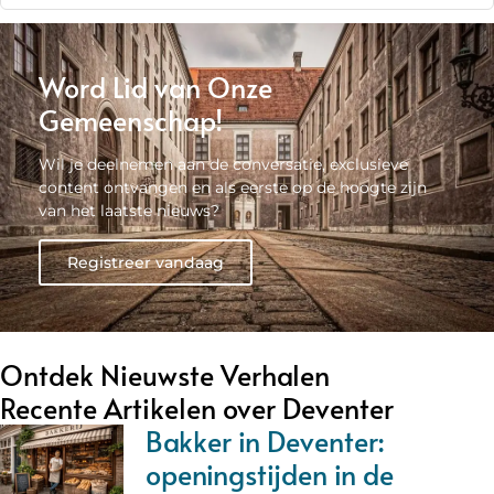
Word Lid van Onze
Gemeenschap!
Wil je deelnemen aan de conversatie, exclusieve
content ontvangen en als eerste op de hoogte zijn
van het laatste nieuws?
Registreer vandaag
Ontdek Nieuwste Verhalen
Recente Artikelen over Deventer
Bakker in Deventer:
openingstijden in de