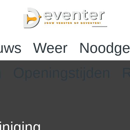
uws
Weer
Noodge
n
Openingstijden
R
iniging