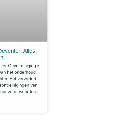
Deventer: Alles
en
ter Gevelreiniging is
 van het onderhoud
er. Het verwijdert
erontreinigingen van
or ze er weer fris