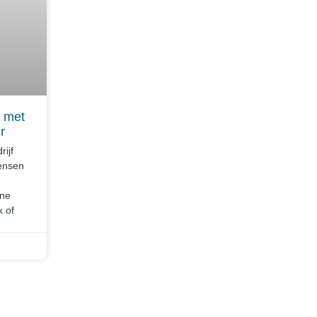
 met
r
rijf
mensen
ine
k of