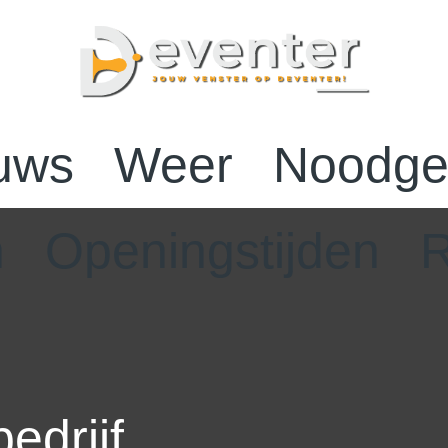
uws
Weer
Noodge
n
Openingstijden
R
edrijf