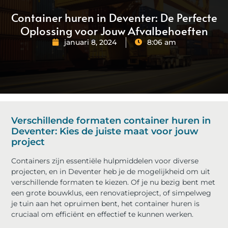
Container huren in Deventer: De Perfecte
Oplossing voor Jouw Afvalbehoeften
januari 8, 2024
8:06 am
Verschillende formaten container huren in
Deventer: Kies de juiste maat voor jouw
project
Containers zijn essentiële hulpmiddelen voor diverse
projecten, en in Deventer heb je de mogelijkheid om uit
verschillende formaten te kiezen. Of je nu bezig bent met
een grote bouwklus, een renovatieproject, of simpelweg
je tuin aan het opruimen bent, het container huren is
cruciaal om efficiënt en effectief te kunnen werken.