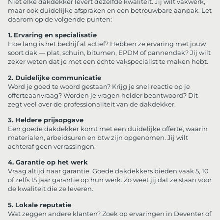
Niet elke dakdekker levert dezelfde kwaliteit. Jij wilt vakwerk,
maar ook duidelijke afspraken en een betrouwbare aanpak. Let
daarom op de volgende punten:
1. Ervaring en specialisatie
Hoe lang is het bedrijf al actief? Hebben ze ervaring met jouw
soort dak — plat, schuin, bitumen, EPDM of pannendak? Jij wilt
zeker weten dat je met een echte vakspecialist te maken hebt.
2. Duidelijke communicatie
Word je goed te woord gestaan? Krijg je snel reactie op je
offerteaanvraag? Worden je vragen helder beantwoord? Dit
zegt veel over de professionaliteit van de dakdekker.
3. Heldere prijsopgave
Een goede dakdekker komt met een duidelijke offerte, waarin
materialen, arbeidsuren en btw zijn opgenomen. Jij wilt
achteraf geen verrassingen.
4. Garantie op het werk
Vraag altijd naar garantie. Goede dakdekkers bieden vaak 5, 10
of zelfs 15 jaar garantie op hun werk. Zo weet jij dat ze staan voor
de kwaliteit die ze leveren.
5. Lokale reputatie
Wat zeggen andere klanten? Zoek op ervaringen in Deventer of