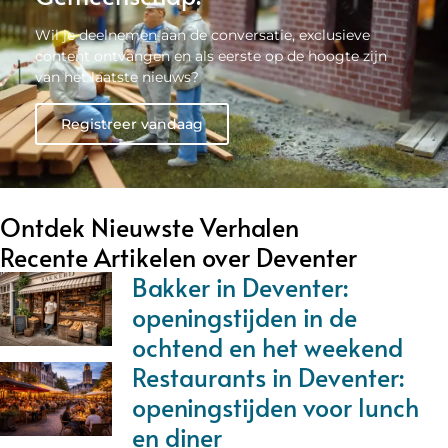
Wil je deelnemen aan de conversatie, exclusieve
content ontvangen en als eerste op de hoogte zijn
van het laatste nieuws?
Registreer vandaag
Ontdek Nieuwste Verhalen
Recente Artikelen over Deventer
Bakker in Deventer:
openingstijden in de
ochtend en het weekend
Restaurants in Deventer:
openingstijden voor lunch
en diner