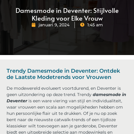
Damesmode in Deventer: Stijlvolle
Kleding voor Elke Vrouw
januari 9, 2024
1:45 am
Trendy Damesmode in Deventer: Ontdek
de Laatste Modetrends voor Vrouwen
De modewereld evolueert voortdurend, en Deventer is
geen uitzondering op deze trend. Trendy
damesmode in
Deventer
is een ware viering van stijl en individualiteit,
waar vrouwen een scala aan mogelijkheden hebben om
hun persoonlijke flair uit te drukken. Of je nu op zoek
bent naar de nieuwste catwalk-trends of een tijdloze
klassieker wilt toevoegen aan je garderobe, Deventer
biedt een uitgebreide selectie aan modewinkels en