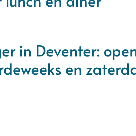
 lunch en diner
er in Deventer: ope
rdeweeks en zaterd