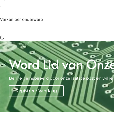
Verken per onderwerp
Word Lid van Onz
Ben je geïnspireerd door onze laatste post en wil
Registreer Vandaag