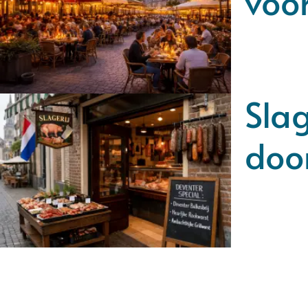
voor
Slag
doo