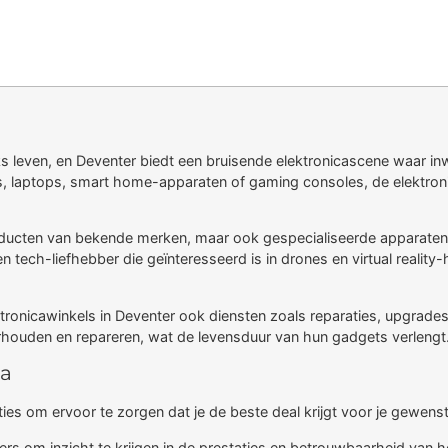
ks leven, en Deventer biedt een bruisende elektronicascene waar 
s, laptops, smart home-apparaten of gaming consoles, de elektron
roducten van bekende merken, maar ook gespecialiseerde apparaten 
 tech-liefhebber die geïnteresseerd is in drones en virtual reality
onicawinkels in Deventer ook diensten zoals reparaties, upgrades
houden en repareren, wat de levensduur van hun gadgets verlengt
ca
ties om ervoor te zorgen dat je de beste deal krijgt voor je gewens
 om inzicht te krijgen in de prestaties en betrouwbaarheid van he