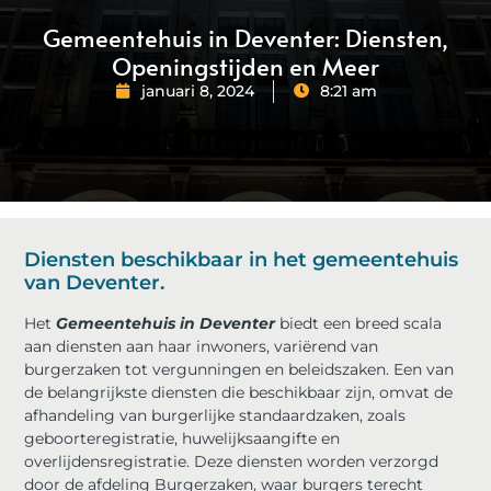
Gemeentehuis in Deventer: Diensten,
Openingstijden en Meer
januari 8, 2024
8:21 am
Diensten beschikbaar in het gemeentehuis
van Deventer.
Het
Gemeentehuis in Deventer
biedt een breed scala
aan diensten aan haar inwoners, variërend van
burgerzaken tot vergunningen en beleidszaken. Een van
de belangrijkste diensten die beschikbaar zijn, omvat de
afhandeling van burgerlijke standaardzaken, zoals
geboorteregistratie, huwelijksaangifte en
overlijdensregistratie. Deze diensten worden verzorgd
door de afdeling Burgerzaken, waar burgers terecht