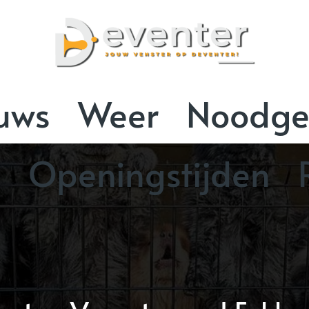
uws
Weer
Noodge
n
Openingstijden