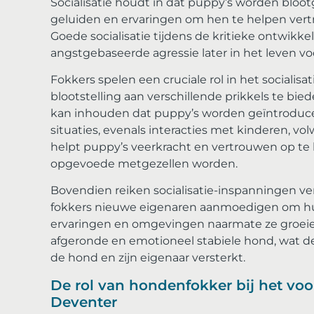
Socialisatie houdt in dat puppy’s worden blo
geluiden en ervaringen om hen te helpen ver
Goede socialisatie tijdens de kritieke ontwik
angstgebaseerde agressie later in het leven v
Fokkers spelen een cruciale rol in het socialisa
blootstelling aan verschillende prikkels te bie
kan inhouden dat puppy’s worden geïntroduce
situaties, evenals interacties met kinderen, vo
helpt puppy’s veerkracht en vertrouwen op t
opgevoede metgezellen worden.
Bovendien reiken socialisatie-inspanningen ve
fokkers nieuwe eigenaren aanmoedigen om hun 
ervaringen en omgevingen naarmate ze groeien.
afgeronde en emotioneel stabiele hond, wat de
de hond en zijn eigenaar versterkt.
De rol van hondenfokker bij het vo
Deventer