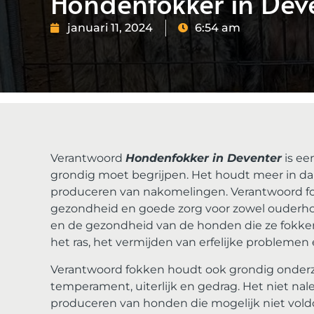
Hondenfokker in Dev
januari 11, 2024
6:54 am
Verantwoord
Hondenfokker in Deventer
is ee
grondig moet begrijpen. Het houdt meer in da
produceren van nakomelingen. Verantwoord fok
gezondheid en goede zorg voor zowel ouderho
en de gezondheid van de honden die ze fokken
het ras, het vermijden van erfelijke problem
Verantwoord fokken houdt ook grondig onderzo
temperament, uiterlijk en gedrag. Het niet na
produceren van honden die mogelijk niet vold