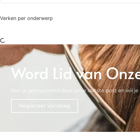
Verken per onderwerp
Word Lid van Onz
Ben je geïnspireerd door onze laatste post en wil
Registreer Vandaag