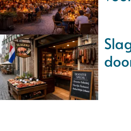
Slag
doo