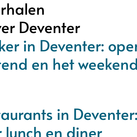
rhalen
ver Deventer
er in Deventer: ope
tend en het weeken
aurants in Deventer
 lunch en diner