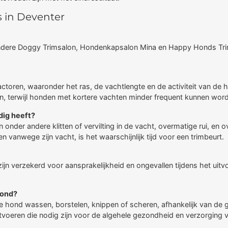
 in Deventer
andere Doggy Trimsalon, Hondenkapsalon Mina en Happy Honds Trim
 factoren, waaronder het ras, de vachtlengte en de activiteit van
n, terwijl honden met kortere vachten minder frequent kunnen wor
dig heeft?
 onder andere klitten of vervilting in de vacht, overmatige rui, en 
 vanwege zijn vacht, is het waarschijnlijk tijd voor een trimbeurt.
ijn verzekerd voor aansprakelijkheid en ongevallen tijdens het u
hond?
e hond wassen, borstelen, knippen of scheren, afhankelijk van de 
itvoeren die nodig zijn voor de algehele gezondheid en verzorging 