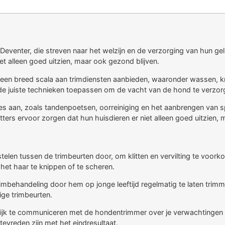
 Deventer, die streven naar het welzijn en de verzorging van hun ge
t alleen goed uitzien, maar ook gezond blijven.
 een breed scala aan trimdiensten aanbieden, waaronder wassen, k
de juiste technieken toepassen om de vacht van de hond te verzo
s aan, zoals tandenpoetsen, oorreiniging en het aanbrengen van s
rs ervoor zorgen dat hun huisdieren er niet alleen goed uitzien, m
telen tussen de trimbeurten door, om klitten en vervilting te voork
et haar te knippen of te scheren.
rimbehandeling door hem op jonge leeftijd regelmatig te laten tr
ige trimbeurten.
idelijk te communiceren met de hondentrimmer over je verwachtingen
evreden zijn met het eindresultaat.