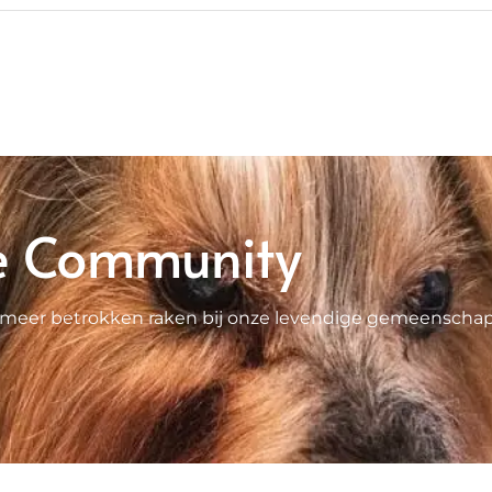
e Community
 je meer betrokken raken bij onze levendige gemeenscha