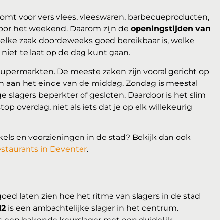
komt voor vers vlees, vleeswaren, barbecueproducten,
 voor het weekend. Daarom zijn de
openingstijden van
 welke zaak doordeweeks goed bereikbaar is, welke
niet te laat op de dag kunt gaan.
j supermarkten. De meeste zaken zijn vooral gericht op
en aan het einde van de middag. Zondag is meestal
 slagers beperkter of gesloten. Daardoor is het slim
p overdag, niet als iets dat je op elk willekeurig
kels en voorzieningen in de stad? Bekijk dan ook
estaurants in Deventer
.
oed laten zien hoe het ritme van slagers in de stad
12
is een ambachtelijke slager in het centrum.
s een bekende keurslager met een duidelijk