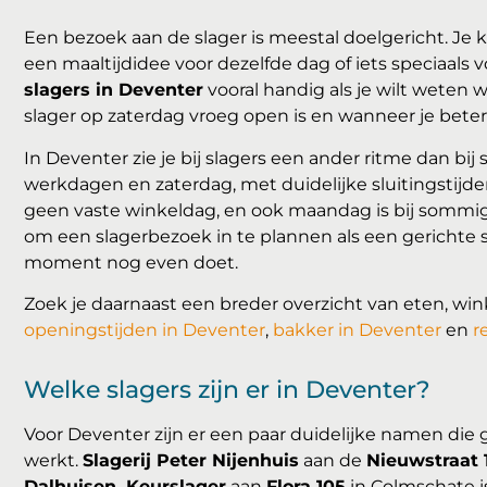
Een bezoek aan de slager is meestal doelgericht. Je 
een maaltijdidee voor dezelfde dag of iets speciaals
slagers in Deventer
vooral handig als je wilt weten
slager op zaterdag vroeg open is en wanneer je beter 
In Deventer zie je bij slagers een ander ritme dan bi
werkdagen en zaterdag, met duidelijke sluitingstijd
geen vaste winkeldag, en ook maandag is bij sommige
om een slagerbezoek in te plannen als een gerichte sto
moment nog even doet.
Zoek je daarnaast een breder overzicht van eten, win
openingstijden in Deventer
,
bakker in Deventer
en
r
Welke slagers zijn er in Deventer?
Voor Deventer zijn er een paar duidelijke namen die g
werkt.
Slagerij Peter Nijenhuis
aan de
Nieuwstraat 
Dalhuisen, Keurslager
aan
Flora 105
in Colmschate i