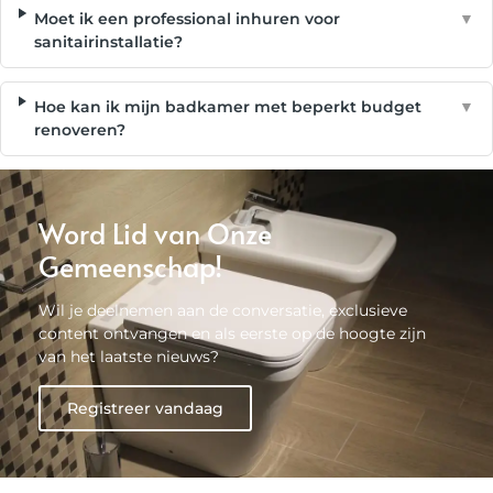
Moet ik een professional inhuren voor
▼
sanitairinstallatie?
Hoe kan ik mijn badkamer met beperkt budget
▼
renoveren?
Word Lid van Onze
Gemeenschap!
Wil je deelnemen aan de conversatie, exclusieve
content ontvangen en als eerste op de hoogte zijn
van het laatste nieuws?
Registreer vandaag