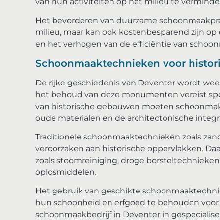
van hun activiteiten op het milieu te verminde
Het bevorderen van duurzame schoonmaakprakti
milieu, maar kan ook kostenbesparend zijn op 
en het verhogen van de efficiëntie van schoo
Schoonmaaktechnieken voor histor
De rijke geschiedenis van Deventer wordt weer
het behoud van deze monumenten vereist spec
van historische gebouwen moeten schoonmak
oude materialen en de architectonische integr
Traditionele schoonmaaktechnieken zoals zand
veroorzaken aan historische oppervlakken. D
zoals stoomreiniging, droge borsteltechnieke
oplosmiddelen.
Het gebruik van geschikte schoonmaaktechnie
hun schoonheid en erfgoed te behouden voor 
schoonmaakbedrijf in Deventer in gespecialise