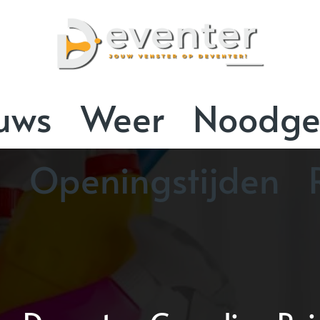
uws
Weer
Noodge
n
Openingstijden