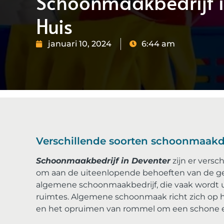
Schoonmaakbedrijf in
Huis
januari 10, 2024
6:44 am
Verschillende soorten schoonmaakd
Schoonmaakbedrijf in Deventer
zijn er vers
om aan de uiteenlopende behoeften van de g
algemene schoonmaakbedrijf, die vaak wordt 
ruimtes. Algemene schoonmaak richt zich op h
en het opruimen van rommel om een ​​schone