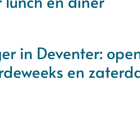
 lunch en diner
er in Deventer: ope
rdeweeks en zaterd