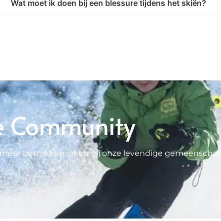
Wat moet ik doen bij een blessure tijdens het skiën?
e Community
 je meer betrokken raken bij onze levendige gemeenscha