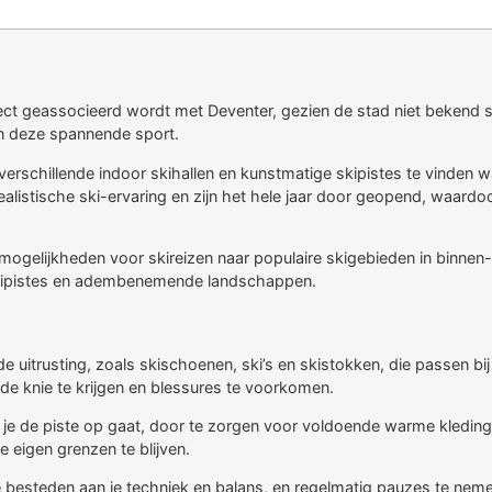
direct geassocieerd wordt met Deventer, gezien de stad niet bekend 
an deze spannende sport.
t verschillende indoor skihallen en kunstmatige skipistes te vinde
ealistische ski-ervaring en zijn het hele jaar door geopend, waardo
mogelijkheden voor skireizen naar populaire skigebieden in binnen
skipistes en adembenemende landschappen.
e uitrusting, zoals skischoenen, ski’s en skistokken, die passen bij
de knie te krijgen en blessures te voorkomen.
t je de piste op gaat, door te zorgen voor voldoende warme kledin
 eigen grenzen te blijven.
te besteden aan je techniek en balans, en regelmatig pauzes te nem