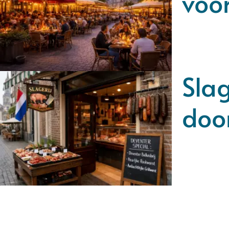
voor
Slag
doo