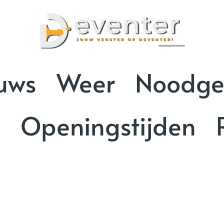
uws
Weer
Noodge
n
Openingstijden