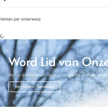
Verken per onderwerp
Word Lid van Onz
Ben je geïnspireerd door onze laatste post en wil
Registreer Vandaag