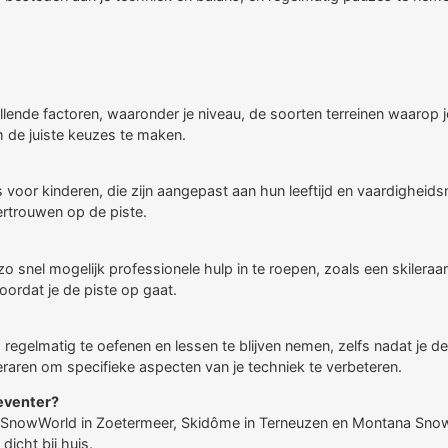
illende factoren, waaronder je niveau, de soorten terreinen waarop 
m de juiste keuzes te maken.
voor kinderen, die zijn aangepast aan hun leeftijd en vaardigheids
ertrouwen op de piste.
 zo snel mogelijk professionele hulp in te roepen, zoals een skileraa
ordat je de piste op gaat.
m regelmatig te oefenen en lessen te blijven nemen, zelfs nadat je 
eraren om specifieke aspecten van je techniek te verbeteren.
Deventer?
jn SnowWorld in Zoetermeer, Skidôme in Terneuzen en Montana Snow
dicht bij huis.