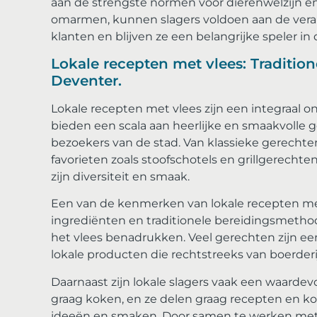
aan de strengste normen voor dierenwelzijn en 
omarmen, kunnen slagers voldoen aan de ver
klanten en blijven ze een belangrijke speler in
Lokale recepten met vlees: Traditio
Deventer.
Lokale recepten met vlees zijn een integraal o
bieden een scala aan heerlijke en smaakvolle ge
bezoekers van de stad. Van klassieke gerecht
favorieten zoals stoofschotels en grillgerech
zijn diversiteit en smaak.
Een van de kenmerken van lokale recepten me
ingrediënten en traditionele bereidingsmetho
het vlees benadrukken. Veel gerechten zijn e
lokale producten die rechtstreeks van boerder
Daarnaast zijn lokale slagers vaak een waardev
graag koken, en ze delen graag recepten en ko
ideeën en smaken. Door samen te werken met 