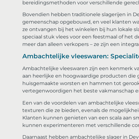
bereidingsmethoden voor verschillende gerec
Bovendien hebben traditionele slagerijen in D
gemeenschap opgebouwd, en veel klanten waar
ze ontvangen bij het winkelen bij hun lokale s
speciaal stuk vlees voor een feestmaal of het d
meer dan alleen verkopers – ze zijn een integra
Ambachtelijke vleeswaren: Specialite
Ambachtelijke vleeswaren zijn een kenmerk van
aan heerlijke en hoogwaardige producten die geli
huisgemaakte worsten en hammen tot gerookte
vertegenwoordigen het beste vakmanschap en de
Een van de voordelen van ambachtelijke vlee
texturen die ze bieden, evenals de mogelijkhe
Klanten kunnen genieten van een scala aan smak
kunnen experimenteren met verschillende com
Daarnaast hebben ambachtelijke slager in Deve