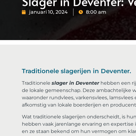
Slager in Deventer: V
januari 10, 2024
8:00 am
Traditionele slagerijen in Deventer.
Traditionele
slager in Deventer
hebben een rij
de lokale gemeenschap. Deze ambachtelijke win
waaronder rundvlees, varkensvlees, lamsvlees 
afkomstig van lokale boerderijen en producent
Wat traditionele slagerijen onderscheidt, is h
hebben vaak jarenlange ervaring en expertise i
en ze staan ​​bekend om hun vermogen om klan