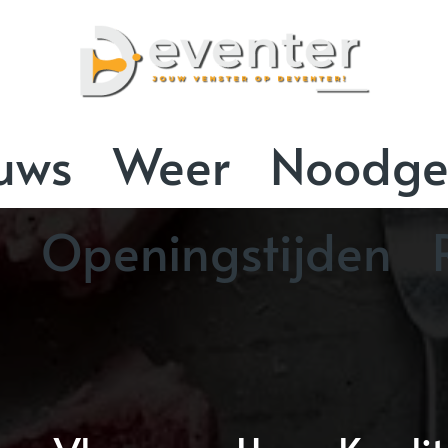
uws
Weer
Noodge
n
Openingstijden