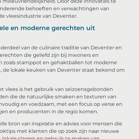
milieuvriendelijkheid. Door deze innovaties te
anderende behoeften en verwachtingen van
 de vleesindustrie van Deventer.
nele en moderne gerechten uit
nderdeel van de culinaire traditie van Deventer en
rechten die geliefd zijn bij inwoners en
en zoals stamppot en gehaktballen tot moderne
ten, de lokale keuken van Deventer staat bekend om
t vlees is het gebruik van seizoensgebonden
den die de natuurlijke smaken en texturen van
envoudig en voedzaam, met een focus op verse en
ijen en producenten in de regio komen.
olle bron van inspiratie en advies voor mensen die
oktips met klanten die op zoek zijn naar nieuwe
lokale slagers en gebruik te maken van