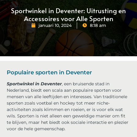
Sportwinkel in Deventer: Uitrusting en
Accessoires voor Alle Sporten
januari 10, 2024
8:18 am
Populaire sporten in Deventer
Sportwinkel in Deventer
, een bruisende stad in
Nederland, biedt een scala aan populaire sporten voor
mensen van alle leeftijden en interesses. Van traditionele
sporten zoals voetbal en hockey tot meer niche-
activiteiten zoals klimmen en roeien, er is voor elk wat
wils. Sporten is niet alleen een geweldige manier om fit
te blijven, maar het biedt ook sociale interactie en plezier
voor de hele gemeenschap.