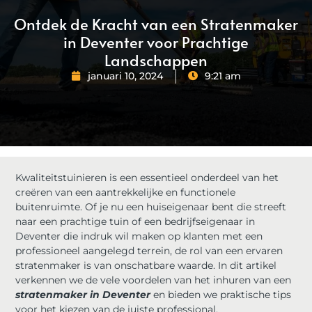
Ontdek de Kracht van een Stratenmaker
in Deventer voor Prachtige
Landschappen
januari 10, 2024
9:21 am
Kwaliteitstuinieren is een essentieel onderdeel van het
creëren van een aantrekkelijke en functionele
buitenruimte. Of je nu een huiseigenaar bent die streeft
naar een prachtige tuin of een bedrijfseigenaar in
Deventer die indruk wil maken op klanten met een
professioneel aangelegd terrein, de rol van een ervaren
stratenmaker is van onschatbare waarde. In dit artikel
verkennen we de vele voordelen van het inhuren van een
stratenmaker in Deventer
en bieden we praktische tips
voor het kiezen van de juiste professional.