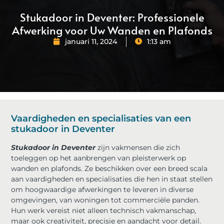
Stukadoor in Deventer: Professionele
Afwerking voor Uw Wanden en Plafonds
januari 11, 2024
1:13 am
Vaardigheden en specialisaties van een
stukadoor in Deventer
Stukadoor in Deventer
zijn vakmensen die zich
toeleggen op het aanbrengen van pleisterwerk op
wanden en plafonds. Ze beschikken over een breed scala
aan vaardigheden en specialisaties die hen in staat stellen
om hoogwaardige afwerkingen te leveren in diverse
omgevingen, van woningen tot commerciële panden.
Hun werk vereist niet alleen technisch vakmanschap,
maar ook creativiteit, precisie en aandacht voor detail.