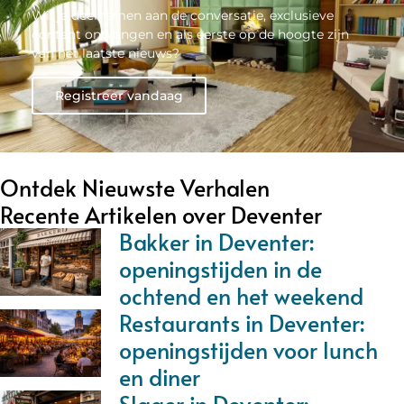
Wil je deelnemen aan de conversatie, exclusieve
content ontvangen en als eerste op de hoogte zijn
van het laatste nieuws?
Registreer vandaag
Ontdek Nieuwste Verhalen
Recente Artikelen over Deventer
Bakker in Deventer:
openingstijden in de
ochtend en het weekend
Restaurants in Deventer:
openingstijden voor lunch
en diner
Slager in Deventer: